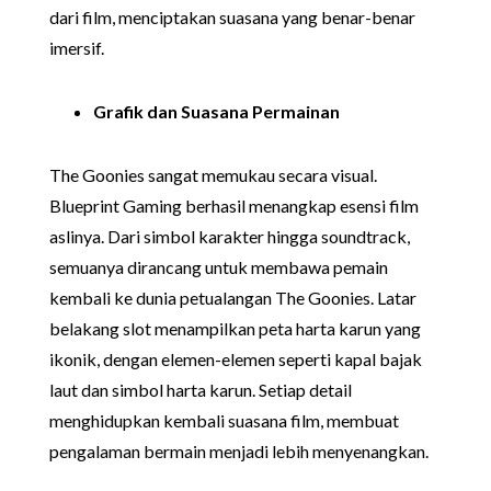
dari film, menciptakan suasana yang benar-benar
imersif.
Grafik dan Suasana Permainan
The Goonies sangat memukau secara visual.
Blueprint Gaming berhasil menangkap esensi film
aslinya. Dari simbol karakter hingga soundtrack,
semuanya dirancang untuk membawa pemain
kembali ke dunia petualangan The Goonies. Latar
belakang slot menampilkan peta harta karun yang
ikonik, dengan elemen-elemen seperti kapal bajak
laut dan simbol harta karun. Setiap detail
menghidupkan kembali suasana film, membuat
pengalaman bermain menjadi lebih menyenangkan.