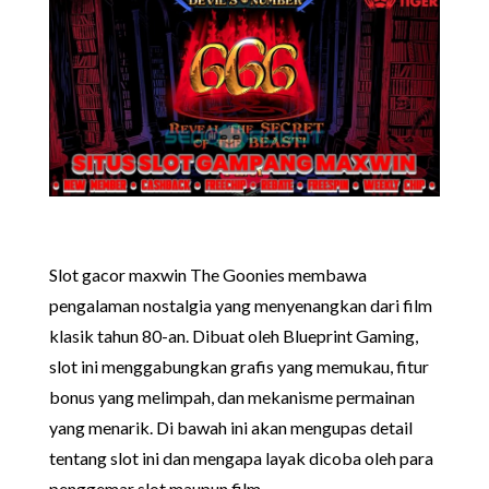
Slot gacor maxwin The Goonies membawa
pengalaman nostalgia yang menyenangkan dari film
klasik tahun 80-an. Dibuat oleh Blueprint Gaming,
slot ini menggabungkan grafis yang memukau, fitur
bonus yang melimpah, dan mekanisme permainan
yang menarik. Di bawah ini akan mengupas detail
tentang slot ini dan mengapa layak dicoba oleh para
penggemar slot maupun film.