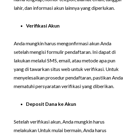
lahir, dan informasi akun lainnya yang diperlukan.
Verifikasi Akun
Anda mungkin harus mengonfirmasi akun Anda
setelah mengisi formulir pendaftaran. Ini dapat di
lakukan melalui SMS, email, atau metode apa pun
yang di tawarkan situs web untuk verifikasi. Untuk
menyelesaikan prosedur pendaftaran, pastikan Anda
mematuhi persyaratan verifikasi yang diberikan.
Deposit Dana ke Akun
Setelah verifikasi akun, Anda mungkin harus
melakukan Untuk mulai bermain, Anda harus