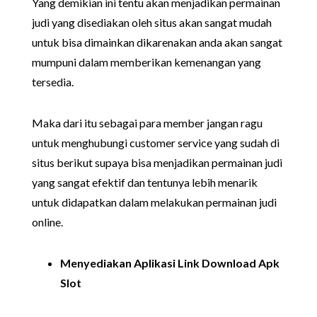
Yang demikian ini tentu akan menjadikan permainan
judi yang disediakan oleh situs akan sangat mudah
untuk bisa dimainkan dikarenakan anda akan sangat
mumpuni dalam memberikan kemenangan yang
tersedia.
Maka dari itu sebagai para member jangan ragu
untuk menghubungi customer service yang sudah di
situs berikut supaya bisa menjadikan permainan judi
yang sangat efektif dan tentunya lebih menarik
untuk didapatkan dalam melakukan permainan judi
online.
Menyediakan Aplikasi Link Download Apk
Slot