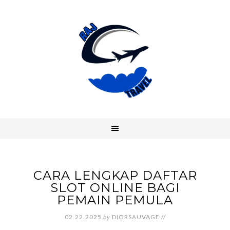
CARA LENGKAP DAFTAR
SLOT ONLINE BAGI
PEMAIN PEMULA
02.22.2025
by
DIORSAUVAGE
//