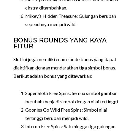
ekstra ditambahkan.
Mikey’s Hidden Treasure: Gulungan berubah
sepenuhnya menjadi wild.
BONUS ROUNDS YANG KAYA
FITUR
Slot ini juga memiliki enam ronde bonus yang dapat
diaktifkan dengan mendaratkan tiga simbol bonus.
Berikut adalah bonus yang ditawarkan:
Super Sloth Free Spins: Semua simbol gambar
berubah menjadi simbol dengan nilai tertinggi.
Goonies Go Wild Free Spins: Simbol nilai
tertinggi berubah menjadi wild.
Inferno Free Spins: Satu hingga tiga gulungan