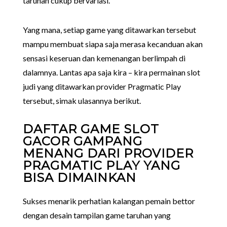
taruhan cukup bervariasi.
Yang mana, setiap game yang ditawarkan tersebut
mampu membuat siapa saja merasa kecanduan akan
sensasi keseruan dan kemenangan berlimpah di
dalamnya. Lantas apa saja kira – kira permainan slot
judi yang ditawarkan provider Pragmatic Play
tersebut, simak ulasannya berikut.
DAFTAR GAME SLOT
GACOR GAMPANG
MENANG DARI PROVIDER
PRAGMATIC PLAY YANG
BISA DIMAINKAN
Sukses menarik perhatian kalangan pemain bettor
dengan desain tampilan game taruhan yang