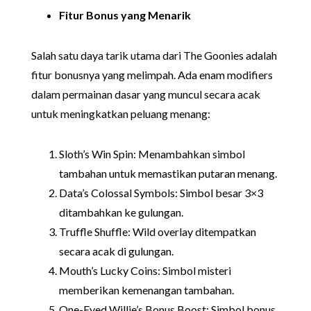
Fitur Bonus yang Menarik
Salah satu daya tarik utama dari The Goonies adalah
fitur bonusnya yang melimpah. Ada enam modifiers
dalam permainan dasar yang muncul secara acak
untuk meningkatkan peluang menang:
Sloth’s Win Spin: Menambahkan simbol
tambahan untuk memastikan putaran menang.
Data’s Colossal Symbols: Simbol besar 3×3
ditambahkan ke gulungan.
Truffle Shuffle: Wild overlay ditempatkan
secara acak di gulungan.
Mouth’s Lucky Coins: Simbol misteri
memberikan kemenangan tambahan.
One-Eyed Willie’s Bonus Boost: Simbol bonus