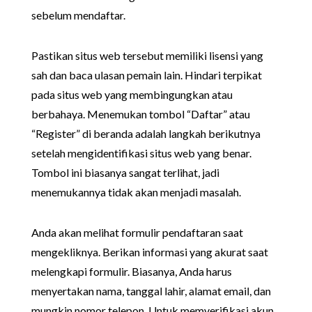
sebelum mendaftar.
Pastikan situs web tersebut memiliki lisensi yang
sah dan baca ulasan pemain lain. Hindari terpikat
pada situs web yang membingungkan atau
berbahaya. Menemukan tombol “Daftar” atau
“Register” di beranda adalah langkah berikutnya
setelah mengidentifikasi situs web yang benar.
Tombol ini biasanya sangat terlihat, jadi
menemukannya tidak akan menjadi masalah.
Anda akan melihat formulir pendaftaran saat
mengekliknya. Berikan informasi yang akurat saat
melengkapi formulir. Biasanya, Anda harus
menyertakan nama, tanggal lahir, alamat email, dan
mungkin nomor telepon. Untuk memverifikasi akun