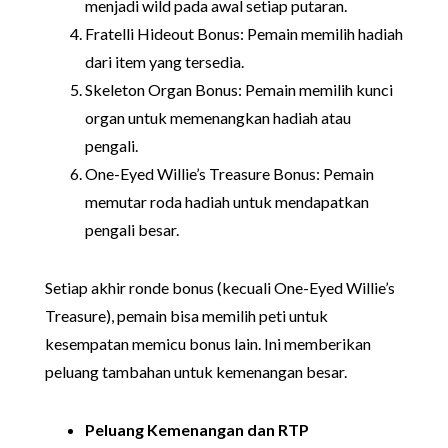
menjadi wild pada awal setiap putaran.
Fratelli Hideout Bonus: Pemain memilih hadiah
dari item yang tersedia.
Skeleton Organ Bonus: Pemain memilih kunci
organ untuk memenangkan hadiah atau
pengali.
One-Eyed Willie’s Treasure Bonus: Pemain
memutar roda hadiah untuk mendapatkan
pengali besar.
Setiap akhir ronde bonus (kecuali One-Eyed Willie’s
Treasure), pemain bisa memilih peti untuk
kesempatan memicu bonus lain. Ini memberikan
peluang tambahan untuk kemenangan besar.
Peluang Kemenangan dan RTP