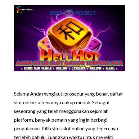
Selama Anda mengikuti prosedur yang benar, daftar
slot online sebenarnya cukup mudah. ​​Sebagai
seseorang yang telah menggunakan sejumlah
platform, banyak pemain yang ingin berbagi
pengalaman. Pilih situs slot online yang tepercaya
terlebih dahulu. Luangkan waktu untuk meneliti