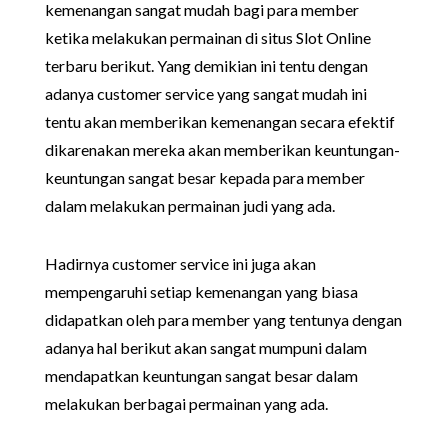
kemenangan sangat mudah bagi para member
ketika melakukan permainan di situs Slot Online
terbaru berikut. Yang demikian ini tentu dengan
adanya customer service yang sangat mudah ini
tentu akan memberikan kemenangan secara efektif
dikarenakan mereka akan memberikan keuntungan-
keuntungan sangat besar kepada para member
dalam melakukan permainan judi yang ada.
Hadirnya customer service ini juga akan
mempengaruhi setiap kemenangan yang biasa
didapatkan oleh para member yang tentunya dengan
adanya hal berikut akan sangat mumpuni dalam
mendapatkan keuntungan sangat besar dalam
melakukan berbagai permainan yang ada.