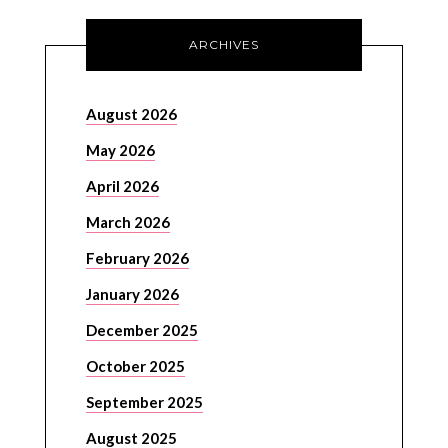
ARCHIVES
August 2026
May 2026
April 2026
March 2026
February 2026
January 2026
December 2025
October 2025
September 2025
August 2025