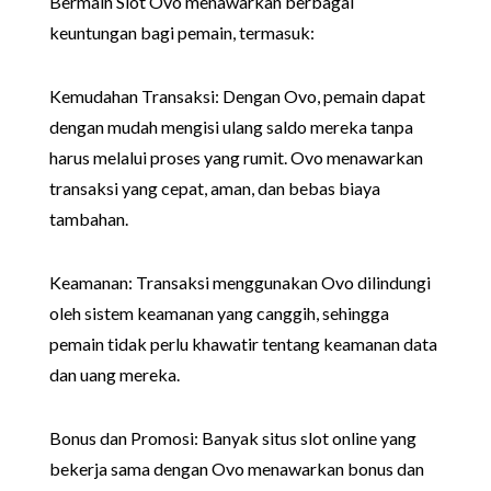
Bermain Slot Ovo menawarkan berbagai
keuntungan bagi pemain, termasuk:
Kemudahan Transaksi: Dengan Ovo, pemain dapat
dengan mudah mengisi ulang saldo mereka tanpa
harus melalui proses yang rumit. Ovo menawarkan
transaksi yang cepat, aman, dan bebas biaya
tambahan.
Keamanan: Transaksi menggunakan Ovo dilindungi
oleh sistem keamanan yang canggih, sehingga
pemain tidak perlu khawatir tentang keamanan data
dan uang mereka.
Bonus dan Promosi: Banyak situs slot online yang
bekerja sama dengan Ovo menawarkan bonus dan