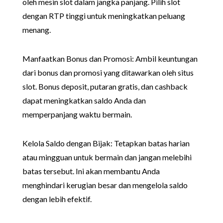
oleh mesin slot dalam jangka panjang. Pilih slot
dengan RTP tinggi untuk meningkatkan peluang
menang.
Manfaatkan Bonus dan Promosi: Ambil keuntungan
dari bonus dan promosi yang ditawarkan oleh situs
slot. Bonus deposit, putaran gratis, dan cashback
dapat meningkatkan saldo Anda dan
memperpanjang waktu bermain.
Kelola Saldo dengan Bijak: Tetapkan batas harian
atau mingguan untuk bermain dan jangan melebihi
batas tersebut. Ini akan membantu Anda
menghindari kerugian besar dan mengelola saldo
dengan lebih efektif.