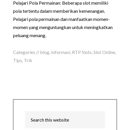
Pelajari Pola Permainan: Beberapa slot memiliki
pola tertentu dalam memberikan kemenangan.
Pelajari pola permainan dan manfaatkan momen-
momen yang menguntungkan untuk meningkatkan
peluang menang.
Categories //
blog
,
Informasi
,
RTP Slots
,
Slot Online
,
Tips
,
Trik