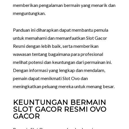
memberikan pengalaman bermain yang menarik dan
menguntungkan.
Panduan ini diharapkan dapat membantu pemula
untuk memahami dan memanfaatkan Slot Gacor
Resmi dengan lebih baik, serta memberikan
wawasan tentang bagaimana para profesional
melihat potensi dan keuntungan dari permainan ini.
Dengan informasi yang lengkap dan mendalam,
pemain dapat menikmati Slot Ovo dan
meningkatkan peluang mereka untuk menang besar.
KEUNTUNGAN BERMAIN
SLOT GACOR RESMI OVO
GACOR