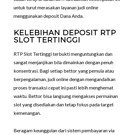
untuk turut merasakan layanan judi online
menggunakan deposit Dana Anda.
KELEBIHAN DEPOSIT RTP
SLOT TERTINGGI
RTP Slot Tertinggi
terbukti menguntungkan dan
sangat menjanjikan bila dimainkan dengan penuh
konsentrasi. Bagi setiap bettor yang pemula atau
berpengalaman, judi online dengan mengandalkan
proses transaksi cepat ini pasti lebih menghemat
waktu.
Bettor bisa langsung mengakses permainan
slot yang disediakan dan tetap fokus pada target
kemenangan.
Beragam keunggulan dari sistem pembayaran via