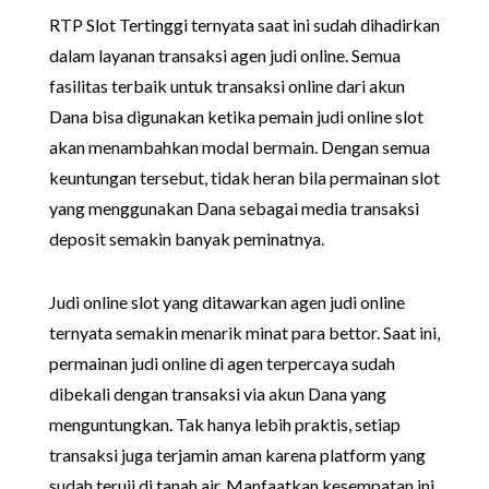
RTP Slot Tertinggi
ternyata saat ini sudah dihadirkan
dalam layanan transaksi agen judi online. Semua
fasilitas terbaik untuk transaksi online dari akun
Dana bisa digunakan ketika pemain judi online slot
akan menambahkan modal bermain.
Dengan semua
keuntungan tersebut, tidak heran bila permainan slot
yang menggunakan Dana sebagai media transaksi
deposit semakin banyak peminatnya.
Judi online slot yang ditawarkan agen judi online
ternyata semakin menarik minat para bettor. Saat ini,
permainan judi online di agen terpercaya sudah
dibekali dengan transaksi via akun Dana yang
menguntungkan.
Tak hanya lebih praktis, setiap
transaksi juga terjamin aman karena platform yang
sudah teruji di tanah air. Manfaatkan kesempatan ini