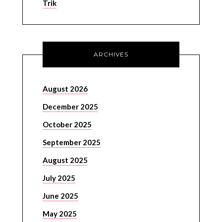
Trik
ARCHIVES
August 2026
December 2025
October 2025
September 2025
August 2025
July 2025
June 2025
May 2025