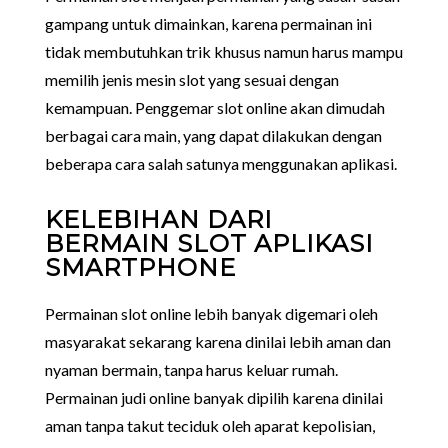
gampang untuk dimainkan, karena permainan ini
tidak membutuhkan trik khusus namun harus mampu
memilih jenis mesin slot yang sesuai dengan
kemampuan. Penggemar slot online akan dimudah
berbagai cara main, yang dapat dilakukan dengan
beberapa cara salah satunya menggunakan aplikasi.
KELEBIHAN DARI
BERMAIN SLOT APLIKASI
SMARTPHONE
Permainan slot online lebih banyak digemari oleh
masyarakat sekarang karena dinilai lebih aman dan
nyaman bermain, tanpa harus keluar rumah.
Permainan judi online banyak dipilih karena dinilai
aman tanpa takut teciduk oleh aparat kepolisian,