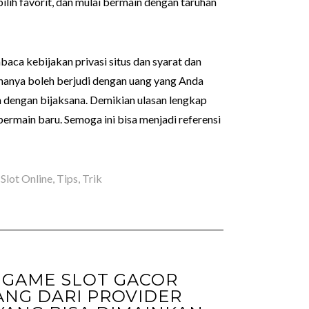
 pilih favorit, dan mulai bermain dengan taruhan
aca kebijakan privasi situs dan syarat dan
a hanya boleh berjudi dengan uang yang Anda
 dengan bijaksana. Demikian ulasan lengkap
 permain baru. Semoga ini bisa menjadi referensi
,
Slot Online
,
Tips
,
Trik
 GAME SLOT GACOR
NG DARI PROVIDER