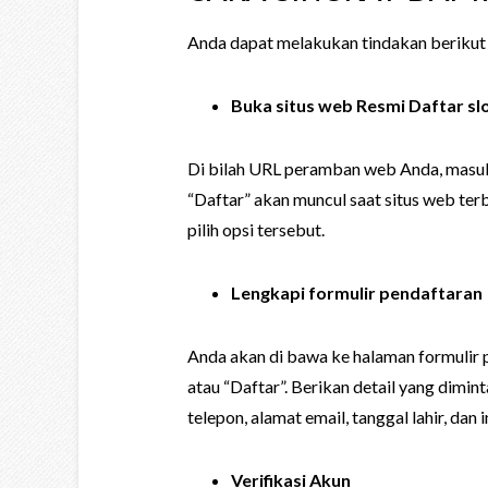
Anda dapat melakukan tindakan berikut u
Buka situs web Resmi Daftar slo
Di bilah URL peramban web Anda, masuk
“Daftar” akan muncul saat situs web te
pilih opsi tersebut.
Lengkapi formulir pendaftaran
Anda akan di bawa ke halaman formulir 
atau “Daftar”. Berikan detail yang dimi
telepon, alamat email, tanggal lahir, dan
Verifikasi Akun