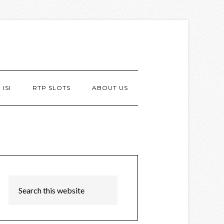
ISI
RTP SLOTS
ABOUT US