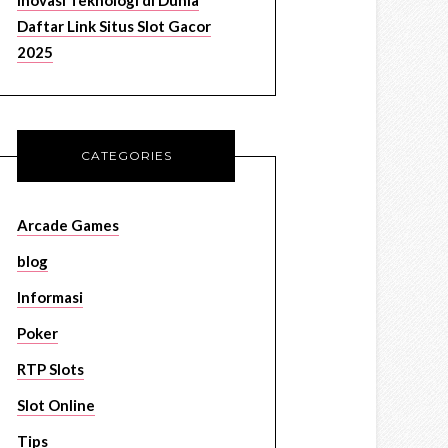
Inovasi Teknologi di Dunia
Daftar Link Situs Slot Gacor
2025
CATEGORIES
Arcade Games
blog
Informasi
Poker
RTP Slots
Slot Online
Tips