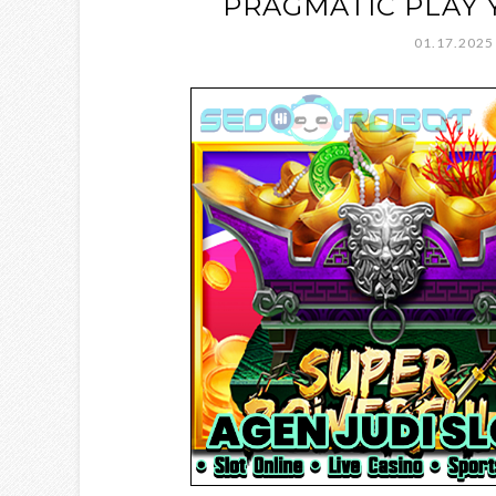
PRAGMATIC PLAY 
01.17.2025