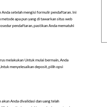
Anda setelah mengisi formulir pendaftaran. Ini
au metode apa pun yang di tawarkan situs web
prosedur pendaftaran, pastikan Anda mematuhi
harus melakukan Untuk mulai bermain, Anda
ntuk menyelesaikan deposit, pilih opsi
 akun Anda divalidasi dan uang telah