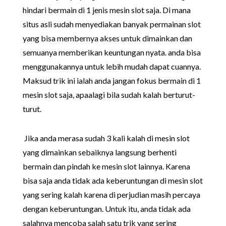
hindari bermain di 1 jenis mesin slot saja. Di mana
situs asli sudah menyediakan banyak permainan slot
yang bisa membernya akses untuk dimainkan dan
semuanya memberikan keuntungan nyata. anda bisa
menggunakannya untuk lebih mudah dapat cuannya.
Maksud trik ini ialah anda jangan fokus bermain di 1
mesin slot saja, apaalagi bila sudah kalah berturut-
turut.
Jika anda merasa sudah 3 kali kalah di mesin slot
yang dimainkan sebaiknya langsung berhenti
bermain dan pindah ke mesin slot lainnya.
Karena
bisa saja anda tidak ada keberuntungan di mesin slot
yang sering kalah karena di perjudian masih percaya
dengan keberuntungan. Untuk itu, anda tidak ada
salahnya mencoba salah satu trik yang sering