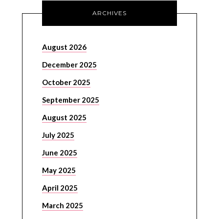
ARCHIVES
August 2026
December 2025
October 2025
September 2025
August 2025
July 2025
June 2025
May 2025
April 2025
March 2025