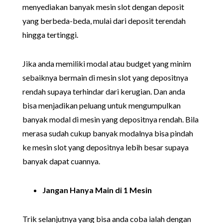
menyediakan banyak mesin slot dengan deposit
yang berbeda-beda, mulai dari deposit terendah
hingga tertinggi.
Jika anda memiliki modal atau budget yang minim
sebaiknya bermain di mesin slot yang depositnya
rendah supaya terhindar dari kerugian.
Dan anda
bisa menjadikan peluang untuk mengumpulkan
banyak modal di mesin yang depositnya rendah. Bila
merasa sudah cukup banyak modalnya bisa pindah
ke mesin slot yang depositnya lebih besar supaya
banyak dapat cuannya.
Jangan Hanya Main di 1 Mesin
Trik selanjutnya yang bisa anda coba ialah dengan