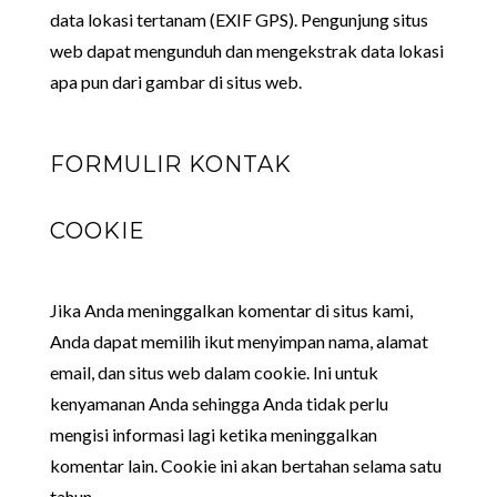
data lokasi tertanam (EXIF GPS). Pengunjung situs
web dapat mengunduh dan mengekstrak data lokasi
apa pun dari gambar di situs web.
FORMULIR KONTAK
COOKIE
Jika Anda meninggalkan komentar di situs kami,
Anda dapat memilih ikut menyimpan nama, alamat
email, dan situs web dalam cookie. Ini untuk
kenyamanan Anda sehingga Anda tidak perlu
mengisi informasi lagi ketika meninggalkan
komentar lain. Cookie ini akan bertahan selama satu
tahun.