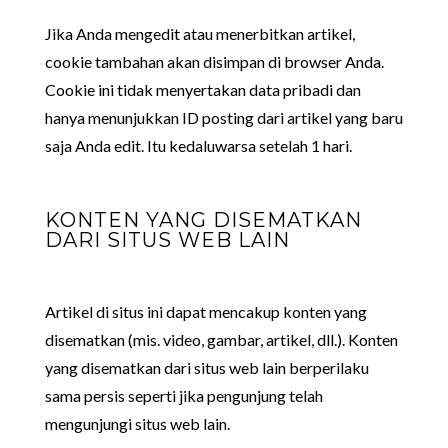
Jika Anda mengedit atau menerbitkan artikel,
cookie tambahan akan disimpan di browser Anda.
Cookie ini tidak menyertakan data pribadi dan
hanya menunjukkan ID posting dari artikel yang baru
saja Anda edit. Itu kedaluwarsa setelah 1 hari.
KONTEN YANG DISEMATKAN
DARI SITUS WEB LAIN
Artikel di situs ini dapat mencakup konten yang
disematkan (mis. video, gambar, artikel, dll.). Konten
yang disematkan dari situs web lain berperilaku
sama persis seperti jika pengunjung telah
mengunjungi situs web lain.