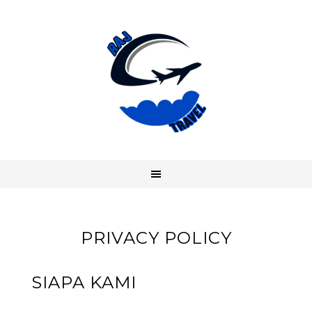
PRIVACY POLICY
SIAPA KAMI