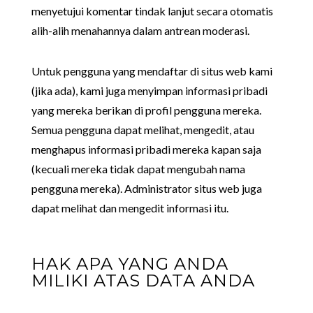
menyetujui komentar tindak lanjut secara otomatis
alih-alih menahannya dalam antrean moderasi.
Untuk pengguna yang mendaftar di situs web kami
(jika ada), kami juga menyimpan informasi pribadi
yang mereka berikan di profil pengguna mereka.
Semua pengguna dapat melihat, mengedit, atau
menghapus informasi pribadi mereka kapan saja
(kecuali mereka tidak dapat mengubah nama
pengguna mereka). Administrator situs web juga
dapat melihat dan mengedit informasi itu.
HAK APA YANG ANDA
MILIKI ATAS DATA ANDA