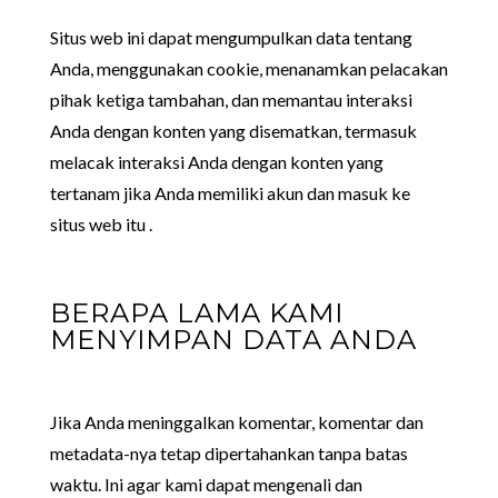
Situs web ini dapat mengumpulkan data tentang
Anda, menggunakan cookie, menanamkan pelacakan
pihak ketiga tambahan, dan memantau interaksi
Anda dengan konten yang disematkan, termasuk
melacak interaksi Anda dengan konten yang
tertanam jika Anda memiliki akun dan masuk ke
situs web itu .
BERAPA LAMA KAMI
MENYIMPAN DATA ANDA
Jika Anda meninggalkan komentar, komentar dan
metadata-nya tetap dipertahankan tanpa batas
waktu. Ini agar kami dapat mengenali dan