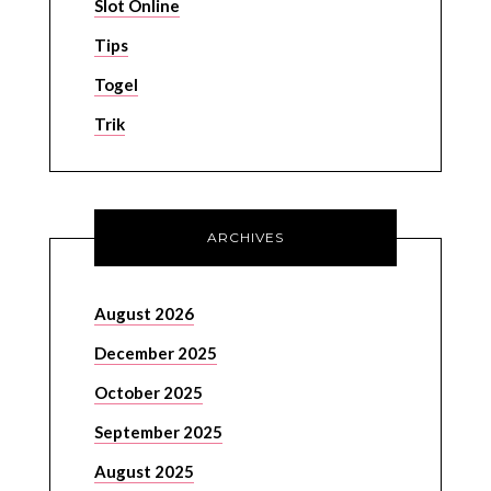
Slot Online
Tips
Togel
Trik
ARCHIVES
August 2026
December 2025
October 2025
September 2025
August 2025