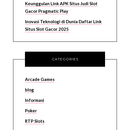
Keunggulan Link APK Situs Judi Slot
Gacor Pragmatic Play
Inovasi Teknologi di Dunia Daftar Link
Situs Slot Gacor 2025
CATEGORIES
Arcade Games
blog
Informasi
Poker
RTP Slots