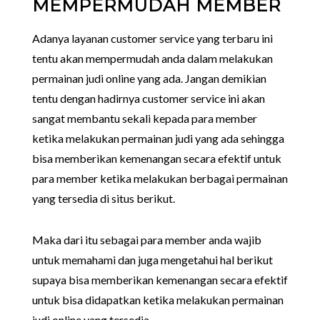
MEMPERMUDAH MEMBER
Adanya layanan customer service yang terbaru ini
tentu akan mempermudah anda dalam melakukan
permainan judi online yang ada. Jangan demikian
tentu dengan hadirnya customer service ini akan
sangat membantu sekali kepada para member
ketika melakukan permainan judi yang ada sehingga
bisa memberikan kemenangan secara efektif untuk
para member ketika melakukan berbagai permainan
yang tersedia di situs berikut.
Maka dari itu sebagai para member anda wajib
untuk memahami dan juga mengetahui hal berikut
supaya bisa memberikan kemenangan secara efektif
untuk bisa didapatkan ketika melakukan permainan
judi online yang tersedia.