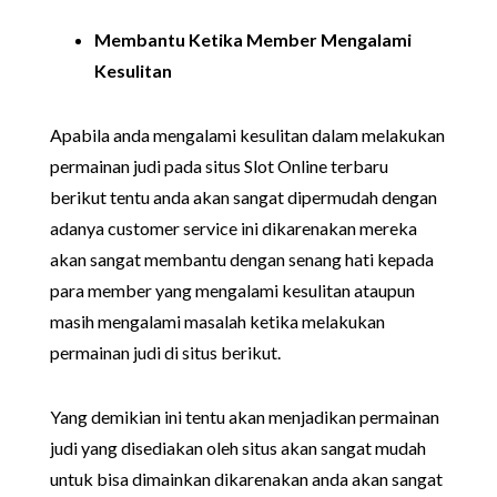
Membantu Ketika Member Mengalami
Kesulitan
Apabila anda mengalami kesulitan dalam melakukan
permainan judi pada situs Slot Online terbaru
berikut tentu anda akan sangat dipermudah dengan
adanya customer service ini dikarenakan mereka
akan sangat membantu dengan senang hati kepada
para member yang mengalami kesulitan ataupun
masih mengalami masalah ketika melakukan
permainan judi di situs berikut.
Yang demikian ini tentu akan menjadikan permainan
judi yang disediakan oleh situs akan sangat mudah
untuk bisa dimainkan dikarenakan anda akan sangat